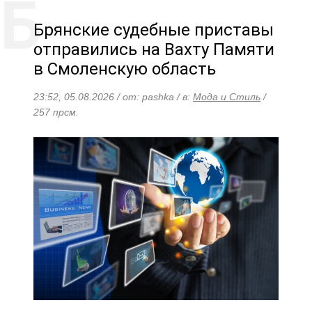
Брянские судебные приставы
отправились на Вахту Памяти
в Смоленскую область
23:52, 05.08.2026 / от: pashka / в:
Мода и Стиль
/
257 прсм.