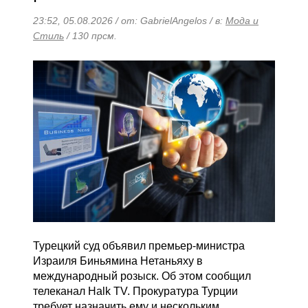
23:52, 05.08.2026 / от: GabrielAngelos / в:
Мода и
Стиль
/ 130 прсм.
Турецкий суд объявил премьер-министра
Израиля Биньямина Нетаньяху в
международный розыск. Об этом сообщил
телеканал Halk TV. Прокуратура Турции
требует назначить ему и нескольким