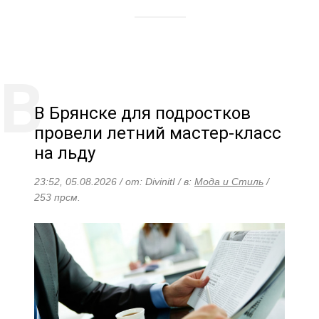
В Брянске для подростков
провели летний мастер-класс
на льду
23:52, 05.08.2026 / от: DivinitI / в:
Мода и Стиль
/
253 прсм.