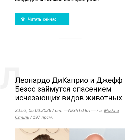
Читать сейчас
Леонардо ДиКаприо и Джефф
Безос займутся спасением
исчезающих видов животных
23:52, 05.08.2026 / от: —NiGhTsHoT— / в:
Мода и
Стиль
/ 197 прсм.